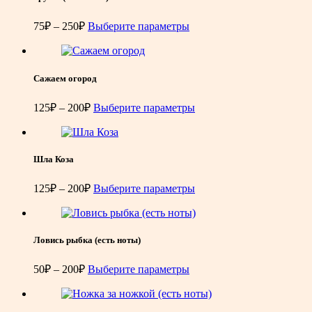
Диапазон
75
₽
–
250
₽
Выберите параметры
цен:
75₽
–
250₽
Сажаем огород
Диапазон
125
₽
–
200
₽
Выберите параметры
цен:
125₽
–
200₽
Шла Коза
Диапазон
125
₽
–
200
₽
Выберите параметры
цен:
125₽
–
200₽
Ловись рыбка (есть ноты)
Диапазон
50
₽
–
200
₽
Выберите параметры
цен:
50₽
–