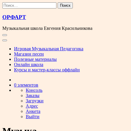
Перейти
Найти:
к
содержимому
ОРФАРТ
Музыкальная школа Евгения Красильникова
Игровая Музыкальная Педагогика
Магазин песен
Полезные материалы
Онлайн школа
Курсы и мастер-классы оффлайн
0 элементов
Консоль
Заказы
Загрузки
Адрес
Анкета
Выйти
Музыка