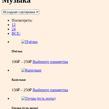
Посмотреть:
12
24
ВСЕ:
Пчёлка
Диапазон
100
₽
–
250
₽
Выберите параметры
цен:
100₽
–
250₽
Капельки
Диапазон
150
₽
–
250
₽
Выберите параметры
цен:
150₽
–
250₽
Груша (есть ноты)