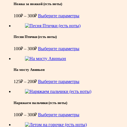
200₽
Ножка за ножкой (есть ноты)
Диапазон
100
₽
–
300
₽
Выберите параметры
цен:
100₽
–
300₽
Песня Птички (есть ноты)
Диапазон
100
₽
–
300
₽
Выберите параметры
цен:
100₽
–
300₽
На мосту Авиньон
Диапазон
125
₽
–
200
₽
Выберите параметры
цен:
125₽
–
200₽
Наряжаем пальчики (есть ноты)
Диапазон
100
₽
–
300
₽
Выберите параметры
цен:
100₽