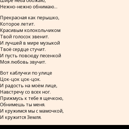
Шире неба обожаю,
Нежно-нежно обнимаю…
Прекрасная как перышко,
Которое летит.
Красивым колокольчиком
Твой голосок звенит.
И лучшей в мире музыкой
Твоё сердце стучит.
И пусть повсюду песенкой
Моя любовь звучит.
Вот каблучки по улице
Цок-цок цок-цок.
И радость на моём лице,
Навстречу со всех ног.
Прижмусь к тебе я щечкою,
Обнимешь ты меня.
И кружимся мы с мамочкой,
И кружится Земля.