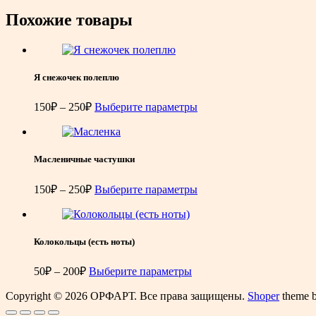
Похожие товары
Я снежочек полеплю
Диапазон
150
₽
–
250
₽
Выберите параметры
цен:
150₽
–
250₽
Масленичные частушки
Диапазон
150
₽
–
250
₽
Выберите параметры
цен:
150₽
–
250₽
Колокольцы (есть ноты)
Диапазон
50
₽
–
200
₽
Выберите параметры
цен:
Copyright © 2026 ОРФАРТ. Все права защищены.
50₽
Shoper
theme b
–