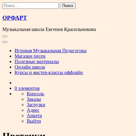
Перейти
Найти:
к
содержимому
ОРФАРТ
Музыкальная школа Евгения Красильникова
Игровая Музыкальная Педагогика
Магазин песен
Полезные материалы
Онлайн школа
Курсы и мастер-классы оффлайн
0 элементов
Консоль
Заказы
Загрузки
Адрес
Анкета
Выйти
Цветочки