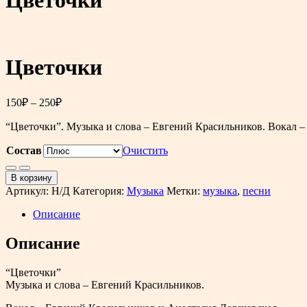
Цветочки
Диапазон
150
₽
–
250
₽
цен:
“Цветочки”. Музыка и слова – Евгений Красильников. Вокал –
150₽
–
Состав
Очистить
250₽
Количество
товара
В корзину
Цветочки
Артикул:
Н/Д
Категория:
Музыка
Метки:
музыка
,
песни
Описание
Описание
“Цветочки”
Музыка и слова – Евгений Красильников.